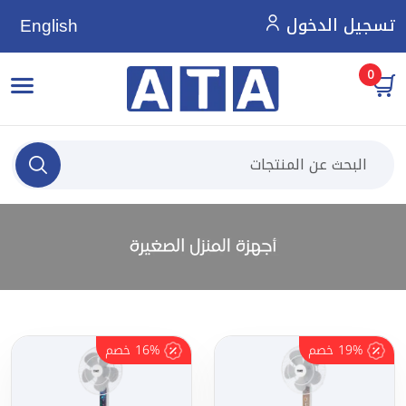
تسجيل الدخول
English
0
19%
خصم
16%
خصم