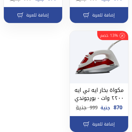
إضافة للعربة
إضافة للعربة
13%
خصم
مكواة بخار ايه تي ايه
٢٢٠٠ وات - بورجوندي
870
جنية
جنية
999
إضافة للعربة