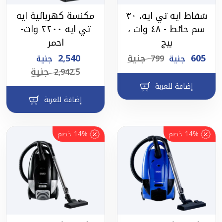
شفاط ايه تي ايه، ٣٠
مكنسة كهربائية ايه
سم حائط - ٤٨ وات ،
تي ايه ٢٢٠٠ وات-
بيج
احمر
605
جنية
2,540
جنية
799
جنية
جنية
2,942.5
إضافة للعربة
إضافة للعربة
14%
خصم
14%
خصم