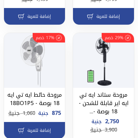
إضافة للعربة
إضافة للعربة
29%
خصم
17%
خصم
مروحة ستاند ايه تي
مروحة حائط ايه تي ايه
ايه اير قابلة للشحن -
18 بوصة - 18BO1P5
18 بوصة -...
875
جنية
جنية
1,060
2,750
جنية
جنية
3,900
إضافة للعربة