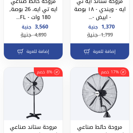
مروحة ستاند ايه تي
مروحة حائط صناعي
ايه - ويندي - ١٨ بوصة
ايه تي ايه، 26 بوصة,
- ابيض -...
180 وات - FL...
3,560
1,370
جنية
جنية
جنية
جنية
4,890
1,799
إضافة للعربة
إضافة للعربة
17%
خصم
8%
خصم
مروحة حائط صناعي
مروحة ستاند صناعي