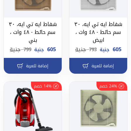
شفاط ايه تي ايه، ٣٠
شفاط ايه تي ايه، ٣٠
سم حائط - ٤٨ وات ،
سم حائط - ٤٨ وات ،
ابيض
بني
605
جنية
605
جنية
جنية
793
جنية
799
إضافة للعربة
إضافة للعربة
24%
خصم
14%
خصم